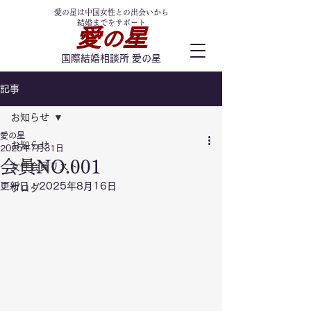
愛の星は中国女性との出会いから
結婚までをサポート
愛
星
の
国際結婚相談所 愛の星
記事
お知らせ
愛の星
お知らせ
2025年7月31日
会員NO.001
女性会員リスト
更新日：
2025年8月16日
ブログ